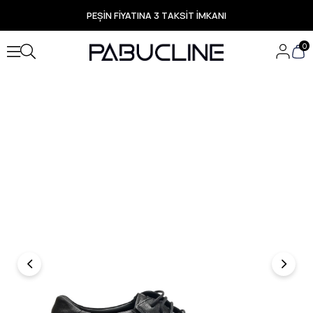
PEŞİN FİYATINA 3 TAKSİT İMKANI
TÜM ÜRÜNLERDE ÜCRETSİZ KARGO
Yeni Sezon Ürünlerde Özel Fırsatlar
0
Seçili Ürünlerde Hızlı Teslimat