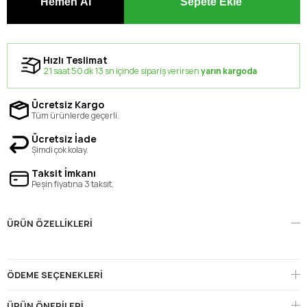
Hızlı Teslimat
21 saat 50 dk 13 sn içinde sipariş verirsen
yarın kargoda
Ücretsiz Kargo
Tüm ürünlerde geçerli.
Ücretsiz İade
Şimdi çok kolay.
Taksit İmkanı
Peşin fiyatına 3 taksit.
ÜRÜN ÖZELLIKLERI
ÖDEME SEÇENEKLERI
ÜRÜN ÖNERILERI