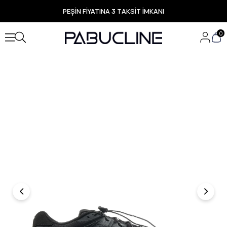
PEŞİN FİYATINA 3 TAKSİT İMKANI
TÜM ÜRÜNLERDE ÜCRETSİZ KARGO
Yeni Sezon Ürünlerde Özel Fırsatlar
0
Seçili Ürünlerde Hızlı Teslimat