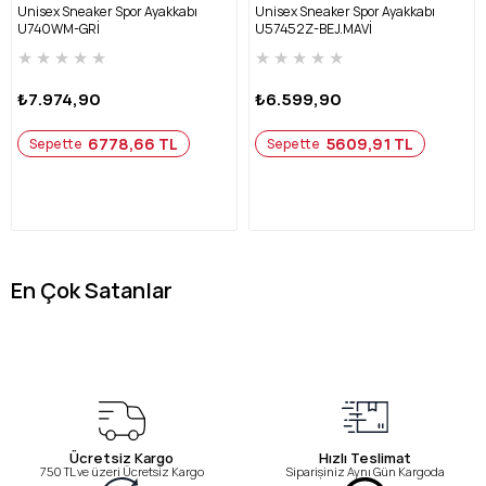
Unisex Sneaker Spor Ayakkabı
Unisex Sneaker Spor Ayakkabı
U740WM-GRİ
U57452Z-BEJ.MAVİ
★
★
★
★
★
★
★
★
★
★
₺7.974,90
₺6.599,90
6778,66 TL
5609,91 TL
Sepette
Sepette
En Çok Satanlar
Ücretsiz Kargo
Hızlı Teslimat
750 TL ve üzeri Ücretsiz Kargo
Siparişiniz Aynı Gün Kargoda