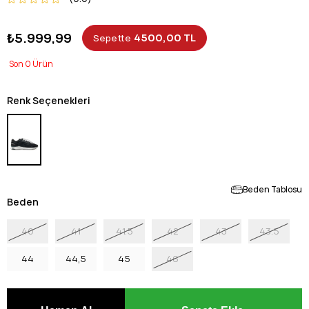
₺5.999,99
4500,00 TL
Sepette
0
Renk Seçenekleri
Beden Tablosu
Beden
40
41
41.5
42
43
43.5
44
44,5
45
46