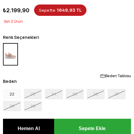
₺2.199,90
1649,93 TL
Sepette
2
Renk Seçenekleri
Beden Tablosu
Beden
22
23
24
25
26
27
28
29