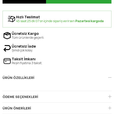
Hızlı Teslimat
45 saat 25 dk 07 sn içinde sipariş verirsen
Pazartesi kargoda
Ücretsiz Kargo
Tüm ürünlerde geçerli.
Ücretsiz İade
Şimdi çok kolay.
Taksit İmkanı
Peşin fiyatına 3 taksit.
ÜRÜN ÖZELLIKLERI
ÖDEME SEÇENEKLERI
ÜRÜN ÖNERILERI