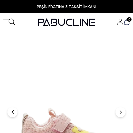
PEŞİN FİYATINA 3 TAKSİT İMKANI
TÜM ÜRÜNLERDE ÜCRETSİZ KARGO
Yeni Sezon Ürünlerde Özel Fırsatlar
0
Seçili Ürünlerde Hızlı Teslimat