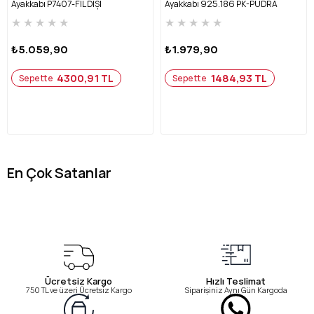
Ayakkabı P7407-FİL DİŞİ
Ayakkabı 925.186 PK-PUDRA
★
★
★
★
★
★
★
★
★
★
₺5.059,90
₺1.979,90
4300,91 TL
1484,93 TL
Sepette
Sepette
En Çok Satanlar
Ücretsiz Kargo
Hızlı Teslimat
750 TL ve üzeri Ücretsiz Kargo
Siparişiniz Aynı Gün Kargoda