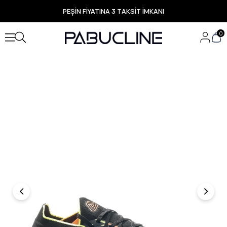
PEŞİN FİYATINA 3 TAKSİT İMKANI
TÜM ÜRÜNLERDE ÜCRETSİZ KARGO
Yeni Sezon Ürünlerde Özel Fırsatlar
0
Seçili Ürünlerde Hızlı Teslimat