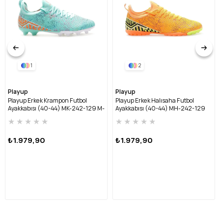
1
2
Playup
Playup
Playup Erkek Krampon Futbol
Playup Erkek Halısaha Futbol
Ayakkabısı (40-44) MK-242-129 M-
Ayakkabısı (40-44) MH-242-129
MİNT
M-TURUNCU
★
★
★
★
★
★
★
★
★
★
₺1.979,90
₺1.979,90