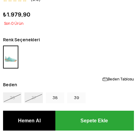
₺1.979,90
0
Renk Seçenekleri
Beden Tablosu
Beden
36
37
38
39