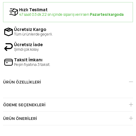
Hızlı Teslimat
47 saat 03 dk 21 sn içinde sipariş verirsen
Pazartesi kargoda
Ücretsiz Kargo
Tüm ürünlerde geçerli.
Ücretsiz İade
Şimdi çok kolay.
Taksit İmkanı
Peşin fiyatına 3 taksit.
ÜRÜN ÖZELLIKLERI
ÖDEME SEÇENEKLERI
ÜRÜN ÖNERILERI