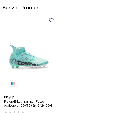
Benzer Ürünler
1
Playup
Playup Erkek Krampon Futbol
Ayakkabısı (36-39) GK-242-136 G-
MİNT BEYAZ
★
★
★
★
★