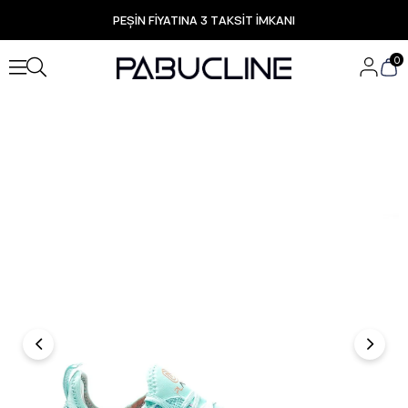
PEŞİN FİYATINA 3 TAKSİT İMKANI
TÜM ÜRÜNLERDE ÜCRETSİZ KARGO
Yeni Sezon Ürünlerde Özel Fırsatlar
0
Seçili Ürünlerde Hızlı Teslimat