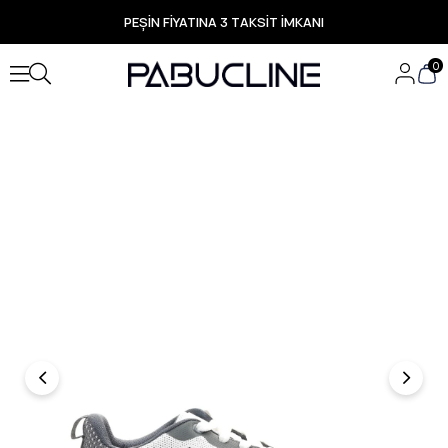
PEŞİN FİYATINA 3 TAKSİT İMKANI
TÜM ÜRÜNLERDE ÜCRETSİZ KARGO
Yeni Sezon Ürünlerde Özel Fırsatlar
0
Seçili Ürünlerde Hızlı Teslimat