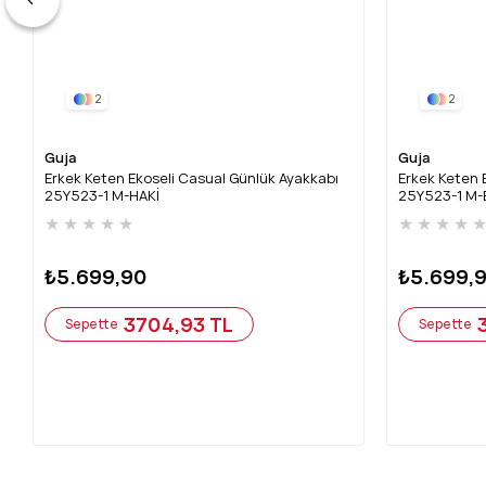
2
2
Guja
Guja
Erkek Keten Ekoseli Casual Günlük Ayakkabı
Erkek Keten 
25Y523-1 M-HAKİ
25Y523-1 M-
★
★
★
★
★
★
★
★
★
₺5.699,90
₺5.699,
3704,93 TL
Sepette
Sepette