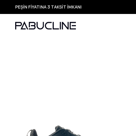
PEŞİN FİYATINA 3 TAKSİT İMKANI
TÜM ÜRÜNLERDE ÜCRETSİZ KARGO
Yeni Sezon Ürünlerde Özel Fırsatlar
Seçili Ürünlerde Hızlı Teslimat