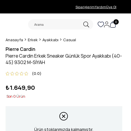
Siparişlerim
Yardım
Üye Ol
0
Anasayfa
Erkek
Ayakkabı
Casual
Pierre Cardin
Pierre Cardin Erkek Sneaker Günlük Spor Ayakkabı (40-
45) 9302 M-SİYAH
0.0
₺1.649,90
0
Ürün stoklarımızda kalmamıştır.