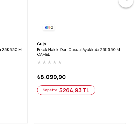
2
Guja
bı 25K550 M-
Erkek Hakiki Deri Casual Ayakkabı 25K550 M-
CAMEL
★
★
★
★
★
₺8.099,90
5264,93 TL
Sepette