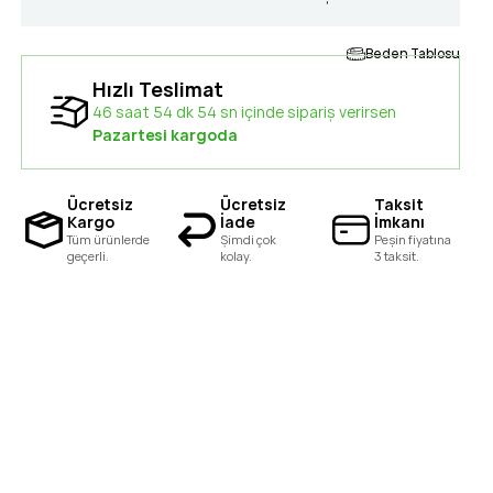
Beden Tablosu
Hızlı Teslimat
46 saat 54 dk 53 sn içinde sipariş verirsen
Pazartesi kargoda
Ücretsiz
Ücretsiz
Taksit
Kargo
İade
İmkanı
Tüm ürünlerde
Şimdi çok
Peşin fiyatına
geçerli.
kolay.
3 taksit.