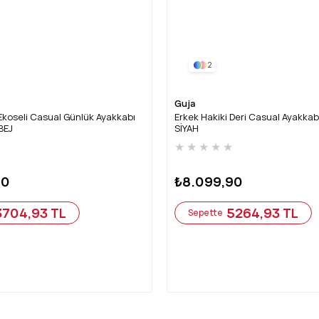
2
Guja
Ekoseli Casual Günlük Ayakkabı
Erkek Hakiki Deri Casual Ayakka
BEJ
SİYAH
★
★
★
★
★
★
90
₺8.099,90
3704,93 TL
5264,93 TL
Sepette