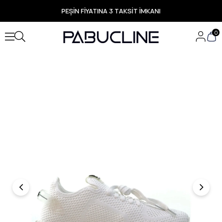
PEŞİN FİYATINA 3 TAKSİT İMKANI
TÜM ÜRÜNLERDE ÜCRETSİZ KARGO
Yeni Sezon Ürünlerde Özel Fırsatlar
0
Seçili Ürünlerde Hızlı Teslimat