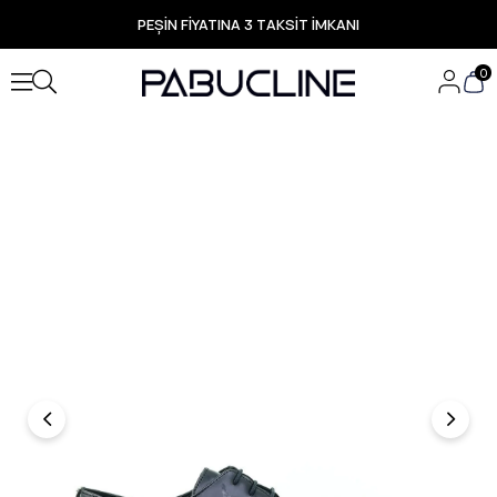
PEŞİN FİYATINA 3 TAKSİT İMKANI
TÜM ÜRÜNLERDE ÜCRETSİZ KARGO
Yeni Sezon Ürünlerde Özel Fırsatlar
0
Seçili Ürünlerde Hızlı Teslimat