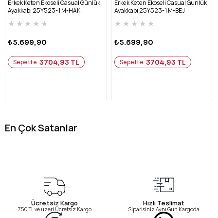
Erkek Keten Ekoseli Casual Günlük
Erkek Keten Ekoseli Casual Günlük
Ayakkabı 25Y523-1 M-HAKİ
Ayakkabı 25Y523-1 M-BEJ
★
★
★
★
★
★
★
★
★
★
₺5.699,90
₺5.699,90
3704,93 TL
3704,93 TL
Sepette
Sepette
En Çok Satanlar
Ücretsiz Kargo
Hızlı Teslimat
750 TL ve üzeri Ücretsiz Kargo
Siparişiniz Aynı Gün Kargoda