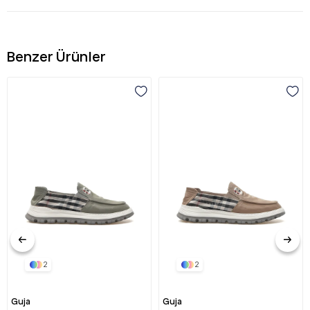
sağlar. Temiz hatlı burun ve dengeli oranlar, sportif ama şık bir
duruş oluşturur.
Bağcıklı kapama ayağı sararak rahat bir oturuş sunarken, kalın
beyaz kauçuk taban hem modern bir kontrast hem de gün boyu
Benzer Ürünler
konfor sağlar. Hafif yüksek tabanı dengeli bir destek verir; dişli
yapısı zeminde tutuş sağlar.
Sıcak kahve rengi, jean'den chino'ya, gündelik pantolondan
toprak tonlu kombinlere kadar geniş bir gardıroba zahmetsizce
uyum sağlar; örgü dokusuyla özellikle sonbahar-kış kombinlerine
zengin bir hava katar. Örgü deri detayı, metal logo etiketi ve kalın
beyaz tabanıyla bu model, Pierre Cardin'in zarif ve modern erkek
stilini günlük konfora taşır.
2
2
Guja
Guja