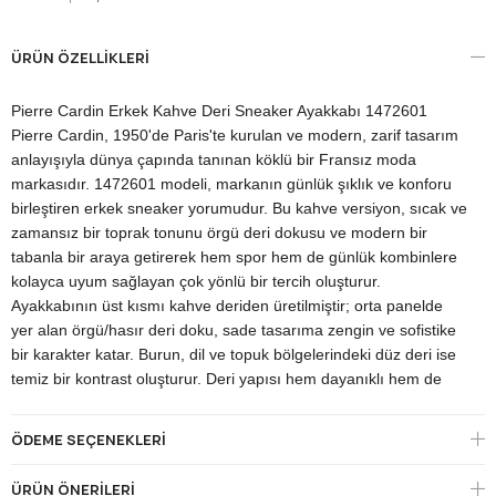
ÜRÜN ÖZELLIKLERI
Pierre Cardin Erkek Kahve Deri Sneaker Ayakkabı 1472601
Pierre Cardin, 1950'de Paris'te kurulan ve modern, zarif tasarım
anlayışıyla dünya çapında tanınan köklü bir Fransız moda
markasıdır. 1472601 modeli, markanın günlük şıklık ve konforu
birleştiren erkek sneaker yorumudur. Bu kahve versiyon, sıcak ve
zamansız bir toprak tonunu örgü deri dokusu ve modern bir
tabanla bir araya getirerek hem spor hem de günlük kombinlere
kolayca uyum sağlayan çok yönlü bir tercih oluşturur.
Ayakkabının üst kısmı kahve deriden üretilmiştir; orta panelde
yer alan örgü/hasır deri doku, sade tasarıma zengin ve sofistike
bir karakter katar. Burun, dil ve topuk bölgelerindeki düz deri ise
temiz bir kontrast oluşturur. Deri yapısı hem dayanıklı hem de
zamanla ayağa oturan bir kullanım sağlar.
Modelin imza detayı, orta paneldeki örgü deri dokusu, yan
ÖDEME SEÇENEKLERI
yüzdeki metal Pierre Cardin logo etiketi ve arka topuktaki tutma
ilmiğidir; bu dokunuşlar hem marka kimliği hem de pratik kullanım
ÜRÜN ÖNERILERI