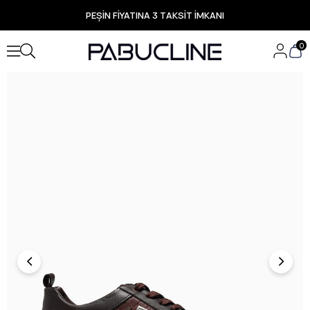
PEŞİN FİYATINA 3 TAKSİT İMKANI
TÜM ÜRÜNLERDE ÜCRETSİZ KARGO
Yeni Sezon Ürünlerde Özel Fırsatlar
0
Seçili Ürünlerde Hızlı Teslimat