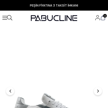
PEŞİN FİYATINA 3 TAKSİT İMKANI
TÜM ÜRÜNLERDE ÜCRETSİZ KARGO
Yeni Sezon Ürünlerde Özel Fırsatlar
0
Seçili Ürünlerde Hızlı Teslimat