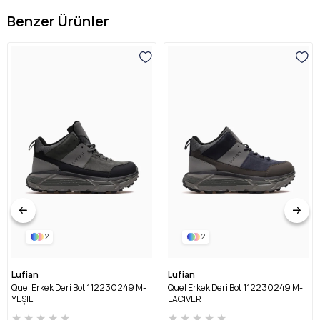
Benzer Ürünler
2
2
Lufian
Lufian
Quel Erkek Deri Bot 112230249 M-
Quel Erkek Deri Bot 112230249 M-
YEŞİL
LACİVERT
★
★
★
★
★
★
★
★
★
★