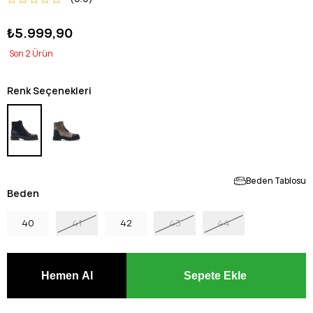
₺5.999,90
2
Renk Seçenekleri
Beden Tablosu
Beden
40
41
42
43
44