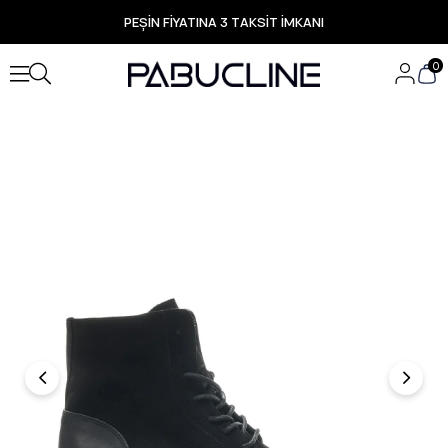
PEŞİN FİYATINA 3 TAKSİT İMKANI
TÜM ÜRÜNLERDE ÜCRETSİZ KARGO
Yeni Sezon Ürünlerde Özel Fırsatlar
0
Seçili Ürünlerde Hızlı Teslimat