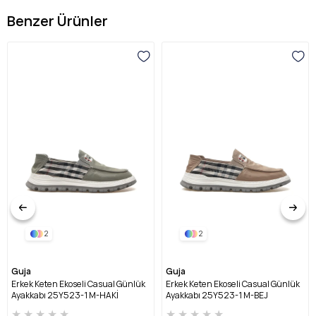
Benzer Ürünler
2
2
Guja
Guja
Erkek Keten Ekoseli Casual Günlük
Erkek Keten Ekoseli Casual Günlük
Ayakkabı 25Y523-1 M-HAKİ
Ayakkabı 25Y523-1 M-BEJ
★
★
★
★
★
★
★
★
★
★