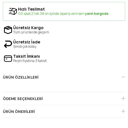
Hızlı Teslimat
00 saat 21 dk 38 sn içinde sipariş verirsen
yarın kargoda
Ücretsiz Kargo
Tüm ürünlerde geçerli.
Ücretsiz İade
Şimdi çok kolay.
Taksit İmkanı
Peşin fiyatına 3 taksit.
ÜRÜN ÖZELLIKLERI
ÖDEME SEÇENEKLERI
ÜRÜN ÖNERILERI