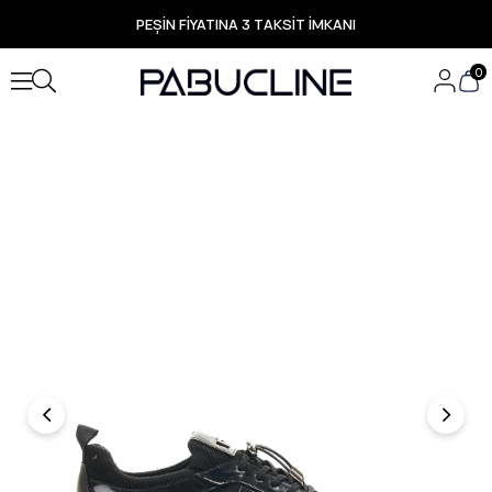
PEŞİN FİYATINA 3 TAKSİT İMKANI
TÜM ÜRÜNLERDE ÜCRETSİZ KARGO
Yeni Sezon Ürünlerde Özel Fırsatlar
0
Seçili Ürünlerde Hızlı Teslimat