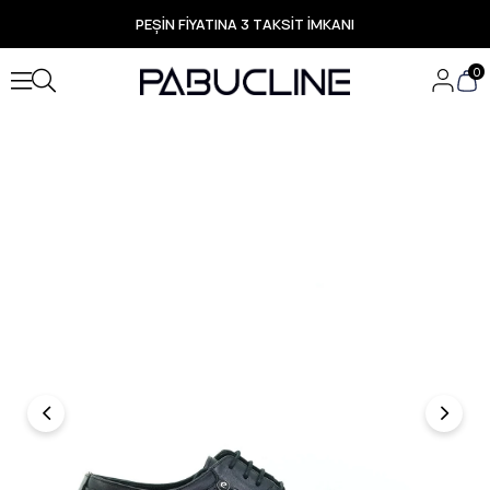
PEŞİN FİYATINA 3 TAKSİT İMKANI
TÜM ÜRÜNLERDE ÜCRETSİZ KARGO
Yeni Sezon Ürünlerde Özel Fırsatlar
0
Seçili Ürünlerde Hızlı Teslimat