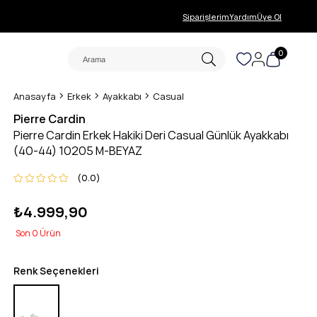
Siparişlerim
Yardım
Üye Ol
0
Anasayfa
Erkek
Ayakkabı
Casual
Pierre Cardin
Pierre Cardin Erkek Hakiki Deri Casual Günlük Ayakkabı
(40-44) 10205 M-BEYAZ
0.0
₺4.999,90
0
Renk Seçenekleri