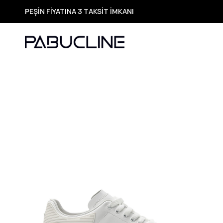
PEŞİN FİYATINA 3 TAKSİT İMKANI
TÜM ÜRÜNLERDE ÜCRETSİZ KARGO
Yeni Sezon Ürünlerde Özel Fırsatlar
Seçili Ürünlerde Hızlı Teslimat