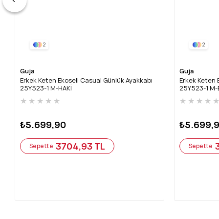
2
2
Guja
Guja
Erkek Keten Ekoseli Casual Günlük Ayakkabı
Erkek Keten 
25Y523-1 M-HAKİ
25Y523-1 M-
★
★
★
★
★
★
★
★
★
₺5.699,90
₺5.699,
3704,93 TL
Sepette
Sepette