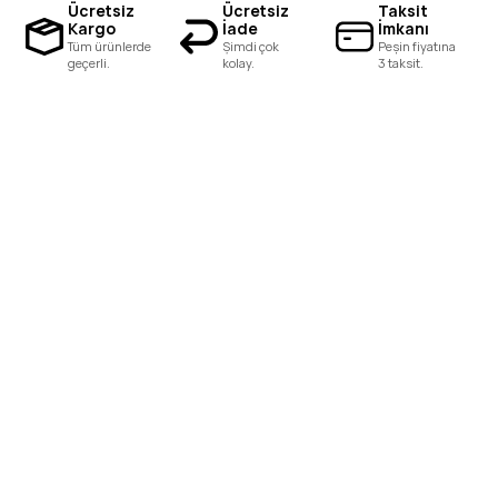
Ücretsiz
Ücretsiz
Taksit
Kargo
İade
İmkanı
Tüm ürünlerde
Şimdi çok
Peşin fiyatına
geçerli.
kolay.
3 taksit.