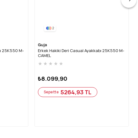
2
Guja
bı 25K550 M-
Erkek Hakiki Deri Casual Ayakkabı 25K550 M-
CAMEL
★
★
★
★
★
₺8.099,90
5264,93 TL
Sepette