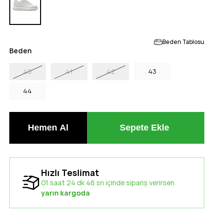
Beden Tablosu
Beden
40
41
42
43
44
Hızlı Teslimat
01 saat 24 dk 45 sn içinde sipariş verirsen
yarın kargoda