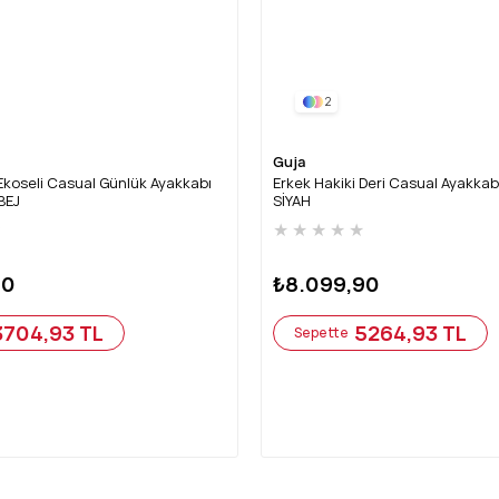
2
Guja
Ekoseli Casual Günlük Ayakkabı
Erkek Hakiki Deri Casual Ayakka
BEJ
SİYAH
★
★
★
★
★
★
90
₺8.099,90
3704,93 TL
5264,93 TL
Sepette