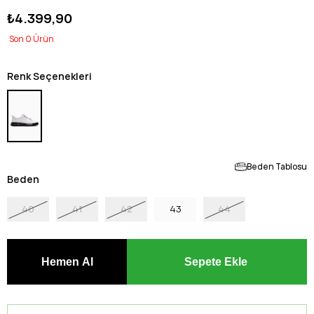
₺4.399,90
0
Renk Seçenekleri
Beden Tablosu
Beden
40
41
42
43
44