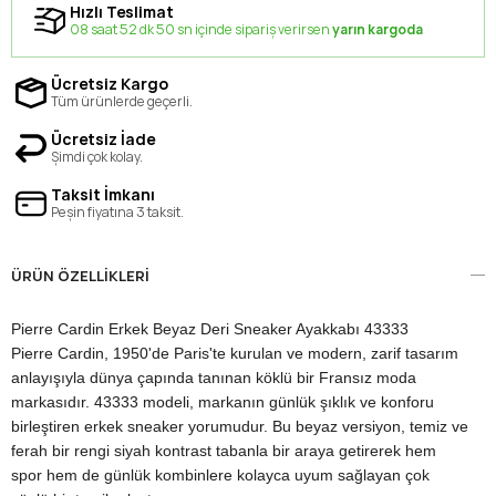
Hızlı Teslimat
08 saat 52 dk 50 sn içinde sipariş verirsen
yarın kargoda
Ücretsiz Kargo
Tüm ürünlerde geçerli.
Ücretsiz İade
Şimdi çok kolay.
Taksit İmkanı
Peşin fiyatına 3 taksit.
ÜRÜN ÖZELLIKLERI
Pierre Cardin Erkek Beyaz Deri Sneaker Ayakkabı 43333
Pierre Cardin, 1950'de Paris'te kurulan ve modern, zarif tasarım
anlayışıyla dünya çapında tanınan köklü bir Fransız moda
markasıdır. 43333 modeli, markanın günlük şıklık ve konforu
birleştiren erkek sneaker yorumudur. Bu beyaz versiyon, temiz ve
ferah bir rengi siyah kontrast tabanla bir araya getirerek hem
spor hem de günlük kombinlere kolayca uyum sağlayan çok