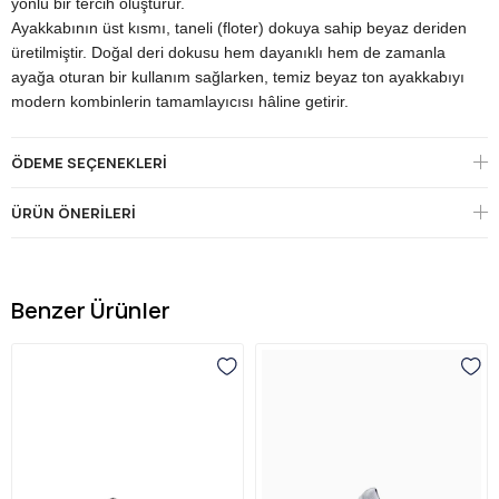
yönlü bir tercih oluşturur.
Ayakkabının üst kısmı, taneli (floter) dokuya sahip beyaz deriden
üretilmiştir. Doğal deri dokusu hem dayanıklı hem de zamanla
ayağa oturan bir kullanım sağlarken, temiz beyaz ton ayakkabıyı
modern kombinlerin tamamlayıcısı hâline getirir.
Modelin imza detayı, bağcık bölgesindeki metal Pierre Cardin
logo aksanı ve arka topuktaki tutma ilmiğidir; bu dokunuşlar hem
ÖDEME SEÇENEKLERI
marka kimliği hem de pratik kullanım sağlar. Temiz hatlı burun ve
minimal görünüm, sportif ama sofistike bir karakter oluşturur.
ÜRÜN ÖNERILERI
Bağcıklı kapama ayağı sararak rahat bir oturuş sunarken, siyah
kontrast katmanlı orta taban ve dişli dış taban hem modern bir
görünüm hem de gün boyu konfor sağlar. Dengeli taban
yüksekliği rahat bir destek verir; dişli yapısı zeminde tutuş sağlar.
Benzer Ürünler
Temiz beyaz rengi, jean'den eşofmana, gündelik pantolondan
şortlu yaz kombinlerine kadar geniş bir gardıroba zahmetsizce
uyum sağlar; siyah tabanıyla modern bir kontrast yakalar. Metal
logo aksanı, kontrast katmanlı tabanı ve taneli deri yapısıyla bu
model, Pierre Cardin'in zarif ve modern erkek stilini günlük
konfora taşır.