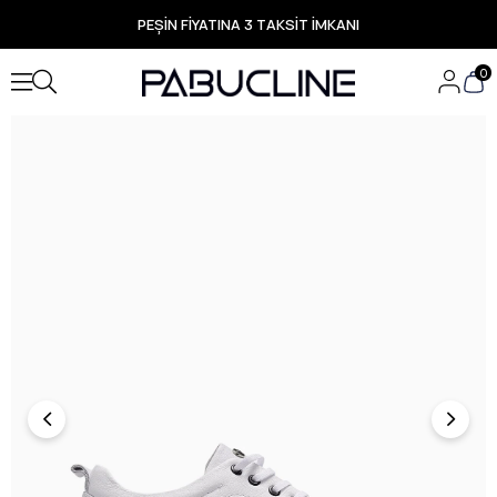
PEŞİN FİYATINA 3 TAKSİT İMKANI
TÜM ÜRÜNLERDE ÜCRETSİZ KARGO
Yeni Sezon Ürünlerde Özel Fırsatlar
0
Seçili Ürünlerde Hızlı Teslimat