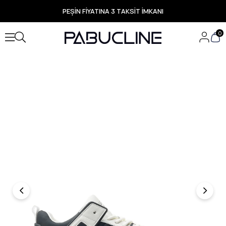
PEŞİN FİYATINA 3 TAKSİT İMKANI
TÜM ÜRÜNLERDE ÜCRETSİZ KARGO
Yeni Sezon Ürünlerde Özel Fırsatlar
0
Seçili Ürünlerde Hızlı Teslimat