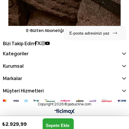
E-Bülten Aboneliği
Bizi Takip Edin
Kategoriler
Kurumsal
Markalar
Müşteri Hizmetleri
Copyright 2026 © pabucline.com
₺2.929,99
Oliver Erkek Sneaker Günlük Ayakkabı 112230193 M-SİYAH
Anasayfa
Favorilerim
Sepetim
Üye Girişi