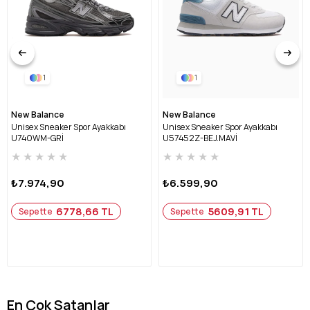
1
1
New Balance
New Balance
Unisex Sneaker Spor Ayakkabı
Unisex Sneaker Spor Ayakkabı
U740WM-GRİ
U57452Z-BEJ.MAVİ
★
★
★
★
★
★
★
★
★
★
₺7.974,90
₺6.599,90
6778,66 TL
5609,91 TL
Sepette
Sepette
En Çok Satanlar