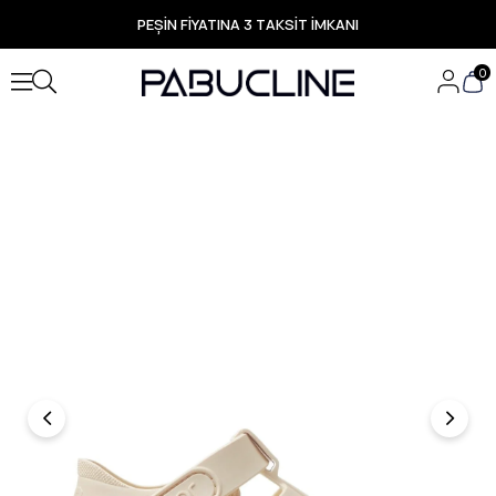
PEŞİN FİYATINA 3 TAKSİT İMKANI
TÜM ÜRÜNLERDE ÜCRETSİZ KARGO
Yeni Sezon Ürünlerde Özel Fırsatlar
0
Seçili Ürünlerde Hızlı Teslimat