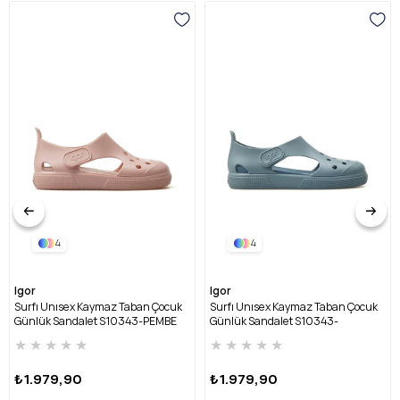
4
4
Igor
Igor
Surfı Unısex Kaymaz Taban Çocuk
Surfı Unısex Kaymaz Taban Çocuk
Günlük Sandalet S10343-PEMBE
Günlük Sandalet S10343-
OKYANUS
★
★
★
★
★
★
★
★
★
★
₺1.979,90
₺1.979,90