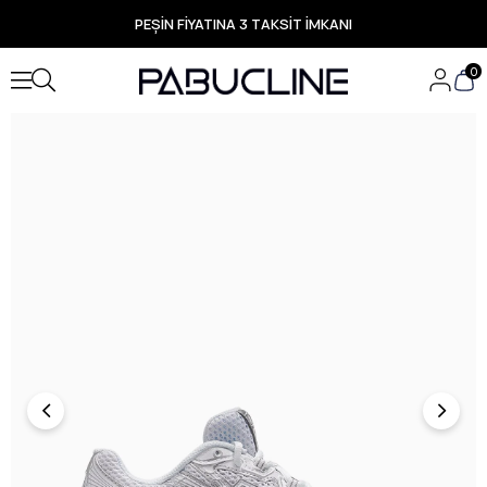
PEŞİN FİYATINA 3 TAKSİT İMKANI
TÜM ÜRÜNLERDE ÜCRETSİZ KARGO
Yeni Sezon Ürünlerde Özel Fırsatlar
0
Seçili Ürünlerde Hızlı Teslimat