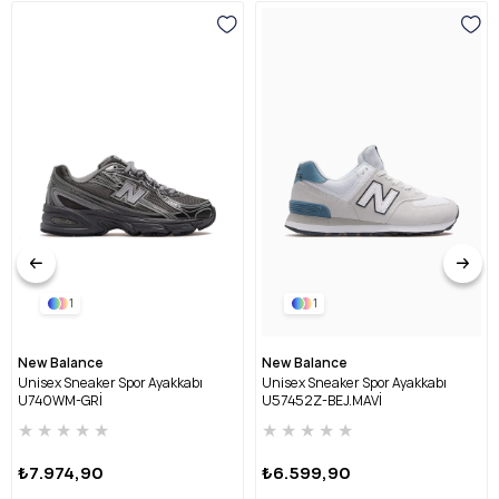
1
1
New Balance
New Balance
Unisex Sneaker Spor Ayakkabı
Unisex Sneaker Spor Ayakkabı
U740WM-GRİ
U57452Z-BEJ.MAVİ
★
★
★
★
★
★
★
★
★
★
₺7.974,90
₺6.599,90