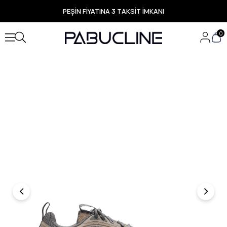
PEŞİN FİYATINA 3 TAKSİT İMKANI
TÜM ÜRÜNLERDE ÜCRETSİZ KARGO
Yeni Sezon Ürünlerde Özel Fırsatlar
0
Seçili Ürünlerde Hızlı Teslimat