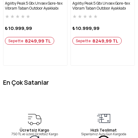
Agılıtıy Peak 5 Gtx Unısex Gore-tex
Agılıtıy Peak 5 Gtx Unısex Gore-tex
Vibram Taban Outdoor Ayakkabı
Vibram Taban Outdoor Ayakkabı
J068702-GRİ
J067790Z-SİYAH
★
★
★
★
★
★
★
★
★
★
₺10.999,99
₺10.999,99
8249,99 TL
8249,99 TL
Sepette
Sepette
En Çok Satanlar
Ücretsiz Kargo
Hızlı Teslimat
750 TL ve üzeri Ücretsiz Kargo
Siparişiniz Aynı Gün Kargoda