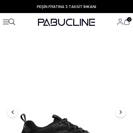
PEŞİN FİYATINA 3 TAKSİT İMKANI
TÜM ÜRÜNLERDE ÜCRETSİZ KARGO
Yeni Sezon Ürünlerde Özel Fırsatlar
0
Seçili Ürünlerde Hızlı Teslimat