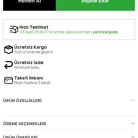
Hızlı Teslimat
03 saat 06 dk 07 sn içinde sipariş verirsen
yarın kargoda
Ücretsiz Kargo
Tüm ürünlerde geçerli.
Ücretsiz İade
Şimdi çok kolay.
Taksit İmkanı
Peşin fiyatına 3 taksit.
ÜRÜN ÖZELLIKLERI
ÖDEME SEÇENEKLERI
ÜRÜN ÖNERILERI