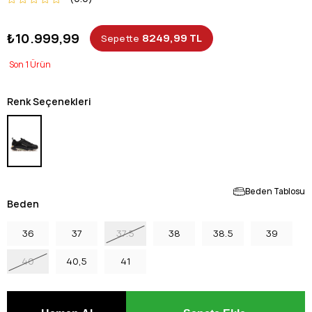
₺10.999,99
8249,99 TL
Sepette
1
Renk Seçenekleri
Beden Tablosu
Beden
36
37
37.5
38
38.5
39
40
40,5
41