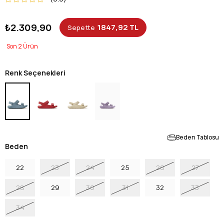
₺2.309,90
1847,92 TL
Sepette
2
Renk Seçenekleri
Beden Tablosu
Beden
22
23
24
25
26
27
28
29
30
31
32
33
34