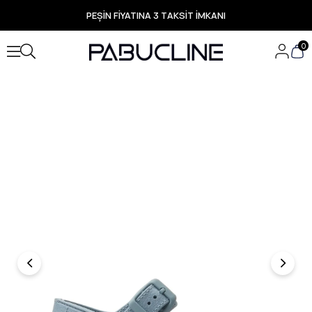
PEŞİN FİYATINA 3 TAKSİT İMKANI
TÜM ÜRÜNLERDE ÜCRETSİZ KARGO
Yeni Sezon Ürünlerde Özel Fırsatlar
0
Seçili Ürünlerde Hızlı Teslimat