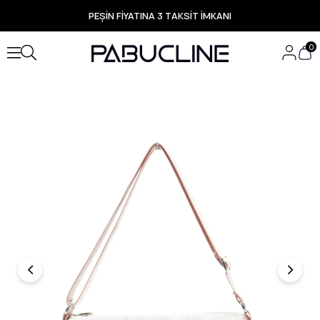
PEŞİN FİYATINA 3 TAKSİT İMKANI
TÜM ÜRÜNLERDE ÜCRETSİZ KARGO
Yeni Sezon Ürünlerde Özel Fırsatlar
0
Seçili Ürünlerde Hızlı Teslimat