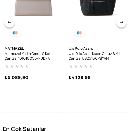
1
1
MATMAZEL
U.s Polo Assn.
Matmazel Kadın Omuz & Kol
U.s. Polo Assn. Kadın Omuz & Kol
Çantası 101010055-PUDRA
Çantası US25150-SİYAH
★
★
★
★
★
★
★
★
★
★
₺5.089,90
₺4.129,99
En Çok Satanlar