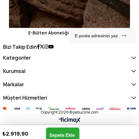
E-Bülten Aboneliği
Bizi Takip Edin
Kategoriler
Kurumsal
Markalar
Müşteri Hizmetleri
Copyright 2026 © pabucline.com
₺2.919,90
Matmazel Kadın Omuz & Kol Çantası 103010123-BEJ
Anasayfa
Favorilerim
Sepetim
Üye Girişi