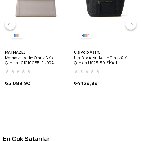
1
1
MATMAZEL
U.s Polo Assn.
Matmazel Kadın Omuz & Kol
U.s. Polo Assn. Kadın Omuz & Kol
Çantası 101010055-PUDRA
Çantası US25150-SİYAH
★
★
★
★
★
★
★
★
★
★
₺5.089,90
₺4.129,99
En Çok Satanlar