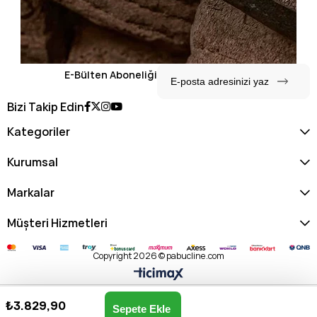
E-Bülten Aboneliği
Bizi Takip Edin
Kategoriler
Kurumsal
Markalar
Müşteri Hizmetleri
Copyright 2026 © pabucline.com
₺3.829,90
Matmazel Kadın Omuz & Kol Çantası 102010180-BEYAZ
Anasayfa
Favorilerim
Sepetim
Üye Girişi