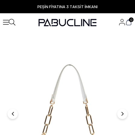
PEŞİN FİYATINA 3 TAKSİT İMKANI
TÜM ÜRÜNLERDE ÜCRETSİZ KARGO
Yeni Sezon Ürünlerde Özel Fırsatlar
0
Seçili Ürünlerde Hızlı Teslimat