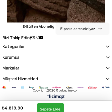
E-Bülten Aboneliği
Bizi Takip Edin
Kategoriler
Kurumsal
Markalar
Müşteri Hizmetleri
Copyright 2026 © pabucline.com
₺4.819,90
Matmazel Kadın Omuz & Kol Çantası 100210546-BEYAZ
Anasayfa
Favorilerim
Sepetim
Üye Girişi