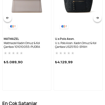
1
1
MATMAZEL
U.s Polo Assn.
Matmazel Kadın Omuz & Kol
U.s. Polo Assn. Kadın Omuz & Kol
Çantası 101010055-PUDRA
Çantası US25150-SİYAH
★
★
★
★
★
★
★
★
★
★
₺5.089,90
₺4.129,99
En Çok Satanlar