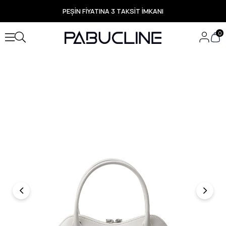
PEŞİN FİYATINA 3 TAKSİT İMKANI
TÜM ÜRÜNLERDE ÜCRETSİZ KARGO
Yeni Sezon Ürünlerde Özel Fırsatlar
0
Seçili Ürünlerde Hızlı Teslimat