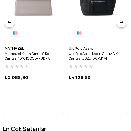
1
1
MATMAZEL
U.s Polo Assn.
Matmazel Kadın Omuz & Kol
U.s. Polo Assn. Kadın Omuz & Kol
Çantası 101010055-PUDRA
Çantası US25150-SİYAH
★
★
★
★
★
★
★
★
★
★
₺5.089,90
₺4.129,99
En Çok Satanlar