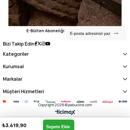
E-Bülten Aboneliği
Bizi Takip Edin
Kategoriler
Kurumsal
Markalar
Müşteri Hizmetleri
Copyright 2026 © pabucline.com
₺3.419,90
Matmazel Kadın Omuz & El Çantası 102010131-SİYAH
Anasayfa
Favorilerim
Sepetim
Üye Girişi