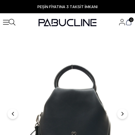
PEŞİN FİYATINA 3 TAKSİT İMKANI
TÜM ÜRÜNLERDE ÜCRETSİZ KARGO
Yeni Sezon Ürünlerde Özel Fırsatlar
0
Seçili Ürünlerde Hızlı Teslimat