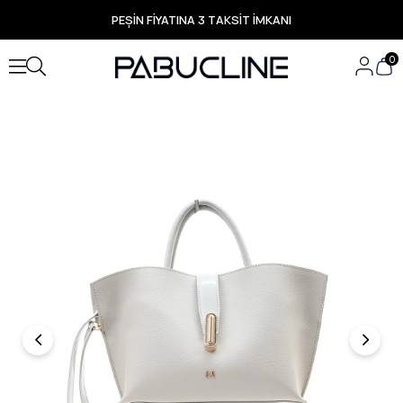
PEŞİN FİYATINA 3 TAKSİT İMKANI
TÜM ÜRÜNLERDE ÜCRETSİZ KARGO
Yeni Sezon Ürünlerde Özel Fırsatlar
0
Seçili Ürünlerde Hızlı Teslimat