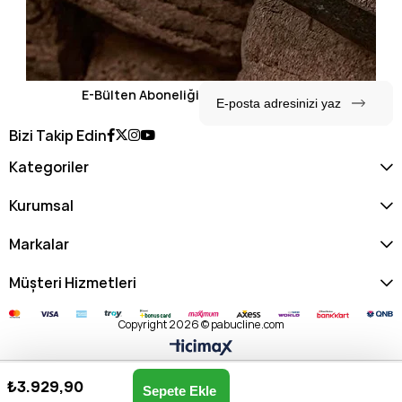
E-Bülten Aboneliği
Bizi Takip Edin
Kategoriler
Kurumsal
Markalar
Müşteri Hizmetleri
Copyright 2026 © pabucline.com
₺3.929,90
Matmazel Kadın Omuz & El Çantası 102010034-GRİ
Anasayfa
Favorilerim
Sepetim
Üye Girişi