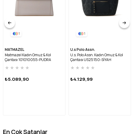
1
1
MATMAZEL
U.s Polo Assn.
Matmazel Kadın Omuz & Kol
U.s. Polo Assn. Kadın Omuz & Kol
Çantası 101010055-PUDRA
Çantası US25150-SİYAH
★
★
★
★
★
★
★
★
★
★
₺5.089,90
₺4.129,99
En Çok Satanlar