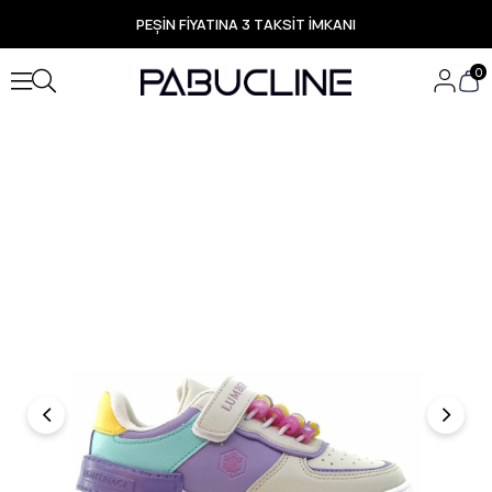
PEŞİN FİYATINA 3 TAKSİT İMKANI
TÜM ÜRÜNLERDE ÜCRETSİZ KARGO
Yeni Sezon Ürünlerde Özel Fırsatlar
0
Seçili Ürünlerde Hızlı Teslimat