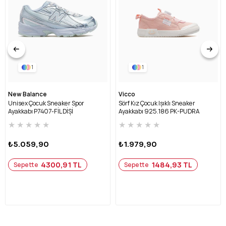
1
1
New Balance
Vicco
Unisex Çocuk Sneaker Spor
Sörf Kız Çocuk Işıklı Sneaker
Ayakkabı P7407-FİL DİŞİ
Ayakkabı 925.186 PK-PUDRA
★
★
★
★
★
★
★
★
★
★
₺5.059,90
₺1.979,90
4300,91 TL
1484,93 TL
Sepette
Sepette