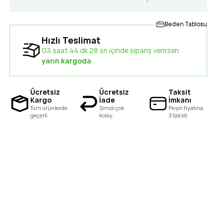
Beden Tablosu
Hızlı Teslimat
03 saat 44 dk 27 sn içinde sipariş verirsen
yarın kargoda
Ücretsiz
Ücretsiz
Taksit
Kargo
İade
İmkanı
Tüm ürünlerde
Şimdi çok
Peşin fiyatına
geçerli.
kolay.
3 taksit.