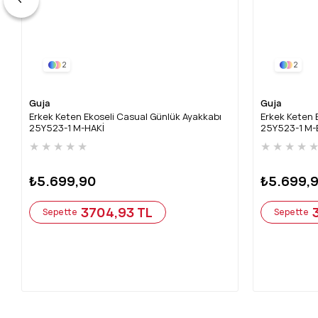
2
2
Guja
Guja
Erkek Keten Ekoseli Casual Günlük Ayakkabı
Erkek Keten 
25Y523-1 M-HAKİ
25Y523-1 M-
★
★
★
★
★
★
★
★
★
₺5.699,90
₺5.699,
3704,93 TL
Sepette
Sepette