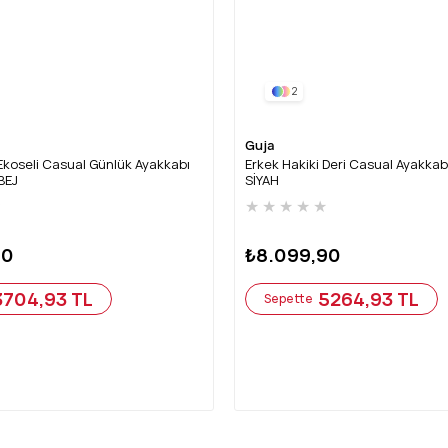
2
Guja
Ekoseli Casual Günlük Ayakkabı
Erkek Hakiki Deri Casual Ayakka
BEJ
SİYAH
★
★
★
★
★
★
90
₺8.099,90
3704,93 TL
5264,93 TL
Sepette