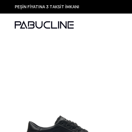
TÜM ÜRÜNLERDE ÜCRETSİZ KARGO
Yeni Sezon Ürünlerde Özel Fırsatlar
Seçili Ürünlerde Hızlı Teslimat