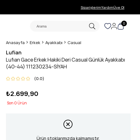
Siparişlerim
Yardım
Üye Ol
0
Anasayfa
Erkek
Ayakkabı
Casual
Lufian
Lufıan Gace Erkek Hakiki Deri Casual Günlük Ayakkabı
(40-44) 111230234-SİYAH
0.0
₺2.699,90
0
Ürün stoklarımızda kalmamıştır.