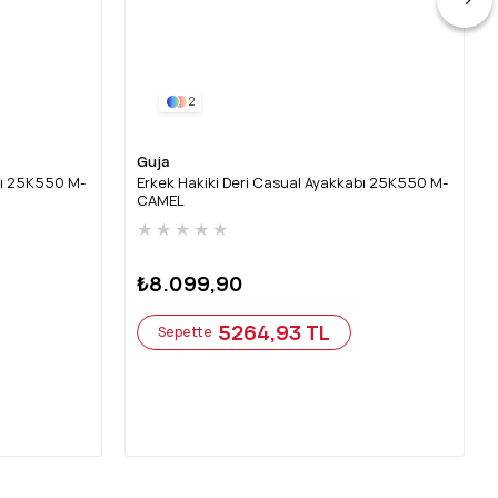
2
Guja
bı 25K550 M-
Erkek Hakiki Deri Casual Ayakkabı 25K550 M-
CAMEL
★
★
★
★
★
₺8.099,90
5264,93 TL
Sepette