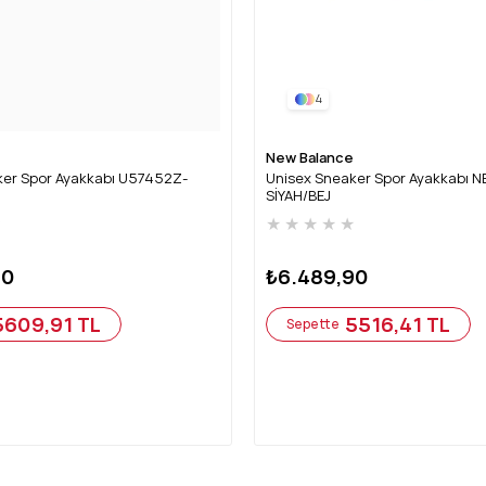
4
New Balance
ker Spor Ayakkabı U57452Z-
Unisex Sneaker Spor Ayakkabı 
SİYAH/BEJ
★
★
★
★
★
★
90
₺6.489,90
5609,91 TL
5516,41 TL
Sepette