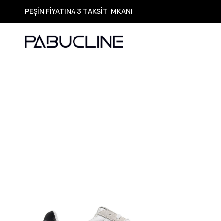
PEŞİN FİYATINA 3 TAKSİT İMKANI
TÜM ÜRÜNLERDE ÜCRETSİZ KARGO
Yeni Sezon Ürünlerde Özel Fırsatlar
Seçili Ürünlerde Hızlı Teslimat