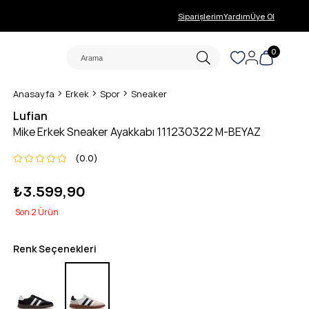
Siparişlerim
Yardım
Üye Ol
0
Anasayfa
Erkek
Spor
Sneaker
Lufian
Mike Erkek Sneaker Ayakkabı 111230322 M-BEYAZ
0.0
₺3.599,90
2
Renk Seçenekleri