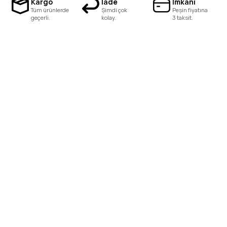
Kargo
İade
İmkanı
Tüm ürünlerde
Şimdi çok
Peşin fiyatına
geçerli.
kolay.
3 taksit.