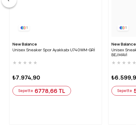
1
1
New Balance
New Balance
Unisex Sneaker Spor Ayakkabı U740WM-GRİ
Unisex Snea
BEJ.MAVİ
★
★
★
★
★
★
★
★
★
₺7.974,90
₺6.599,
6778,66 TL
Sepette
Sepette