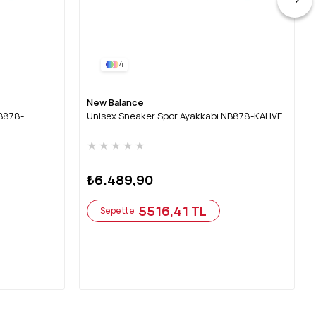
4
New Balance
NB878-
Unisex Sneaker Spor Ayakkabı NB878-KAHVE
★
★
★
★
★
₺6.489,90
5516,41 TL
Sepette