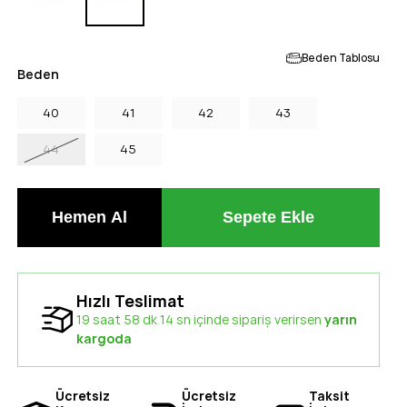
Beden Tablosu
Beden
40
41
42
43
44
45
Hızlı Teslimat
19 saat 58 dk 13 sn içinde sipariş verirsen
yarın
kargoda
Ücretsiz
Ücretsiz
Taksit