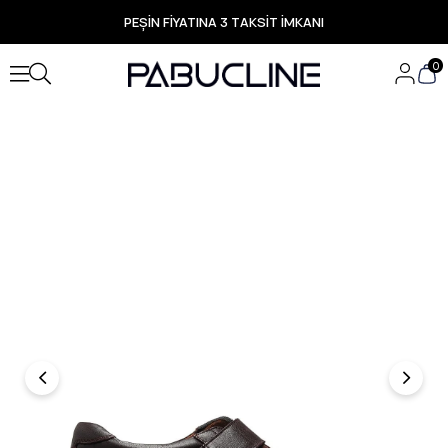
PEŞİN FİYATINA 3 TAKSİT İMKANI
TÜM ÜRÜNLERDE ÜCRETSİZ KARGO
Yeni Sezon Ürünlerde Özel Fırsatlar
0
Seçili Ürünlerde Hızlı Teslimat