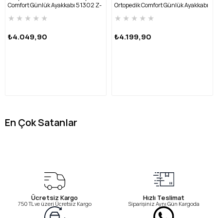
Comfort Günlük Ayakkabı 51302 Z-
Ortopedik Comfort Günlük Ayakkabı
TABA
48002 Z-TABA
★
★
★
★
★
★
★
★
★
★
₺4.049,90
₺4.199,90
En Çok Satanlar
Ücretsiz Kargo
Hızlı Teslimat
750 TL ve üzeri Ücretsiz Kargo
Siparişiniz Aynı Gün Kargoda