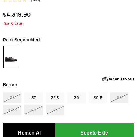
₺4.319,90
0
Renk Seçenekleri
Beden Tablosu
Beden
36
37
37.5
38
38.5
39
39.5
40
41