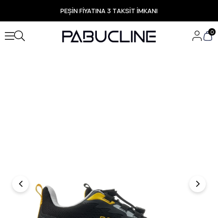
PEŞİN FİYATINA 3 TAKSİT İMKANI
TÜM ÜRÜNLERDE ÜCRETSİZ KARGO
Yeni Sezon Ürünlerde Özel Fırsatlar
0
Seçili Ürünlerde Hızlı Teslimat