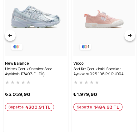
1
1
New Balance
Vicco
Unisex Çocuk Sneaker Spor
Sörf Kız Çocuk Işıklı Sneaker
Ayakkabı P7407-FİL DİŞİ
Ayakkabı 925.186 PK-PUDRA
★
★
★
★
★
★
★
★
★
★
₺5.059,90
₺1.979,90
4300,91 TL
1484,93 TL
Sepette
Sepette