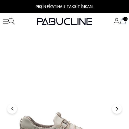
PEŞİN FİYATINA 3 TAKSİT İMKANI
TÜM ÜRÜNLERDE ÜCRETSİZ KARGO
Yeni Sezon Ürünlerde Özel Fırsatlar
0
Seçili Ürünlerde Hızlı Teslimat