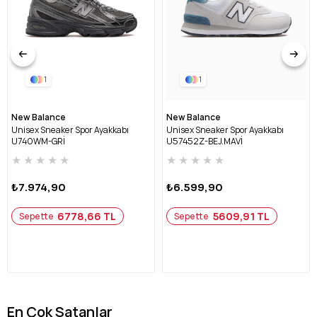
1
1
New Balance
New Balance
Unisex Sneaker Spor Ayakkabı
Unisex Sneaker Spor Ayakkabı
U740WM-GRİ
U57452Z-BEJ.MAVİ
★
★
★
★
★
★
★
★
★
★
₺7.974,90
₺6.599,90
6778,66 TL
5609,91 TL
Sepette
Sepette
En Çok Satanlar