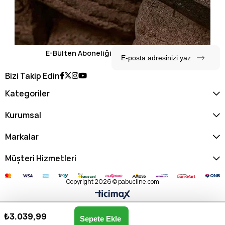
E-Bülten Aboneliği
Bizi Takip Edin
Kategoriler
Kurumsal
Markalar
Müşteri Hizmetleri
Copyright 2026 © pabucline.com
₺3.039,99
King Paolo Erkek Günlük Spor Ayakkabı H1254 M-BEJ
Anasayfa
Favorilerim
Sepetim
Üye Girişi