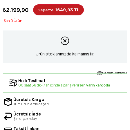
₺2.199,90
1649,93 TL
Sepette
0
Ürün stoklarımızda kalmamıştır.
Beden Tablosu
Hızlı Teslimat
00 saat 58 dk 46 sn içinde sipariş verirsen
yarın kargoda
Ücretsiz Kargo
Tüm ürünlerde geçerli.
Ücretsiz İade
Şimdi çok kolay.
Taksit İmkanı