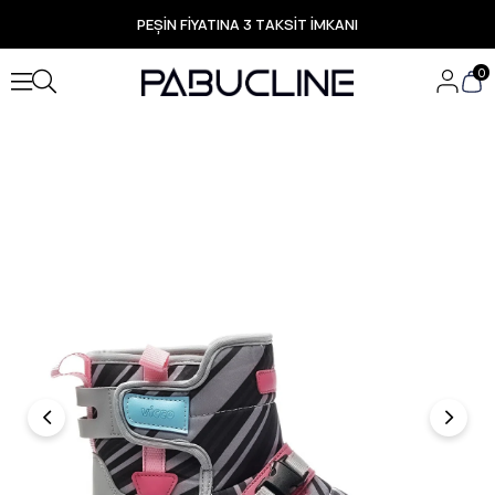
PEŞİN FİYATINA 3 TAKSİT İMKANI
TÜM ÜRÜNLERDE ÜCRETSİZ KARGO
Yeni Sezon Ürünlerde Özel Fırsatlar
0
Seçili Ürünlerde Hızlı Teslimat