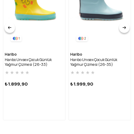
1
2
Haribo
Haribo
Harıbo Unısex Çocuk Günlük
Harıbo Unısex Çocuk Günlük
Yağmur Çizmesi (26-33)
Yağmur Çizmesi (26-35)
HRBFTW720 FU-SARI
HRBFTW701 FU-MAVİ
★
★
★
★
★
★
★
★
★
★
₺1.899,90
₺1.999,90