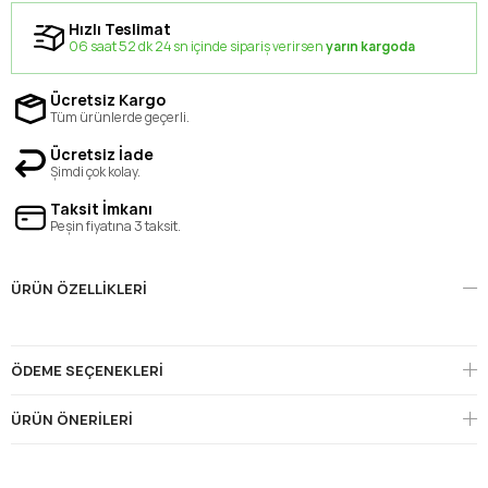
Hızlı Teslimat
06 saat 52 dk 23 sn içinde sipariş verirsen
yarın kargoda
Ücretsiz Kargo
Tüm ürünlerde geçerli.
Ücretsiz İade
Şimdi çok kolay.
Taksit İmkanı
Peşin fiyatına 3 taksit.
ÜRÜN ÖZELLIKLERI
ÖDEME SEÇENEKLERI
ÜRÜN ÖNERILERI