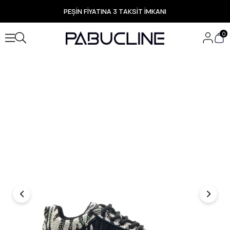
PEŞİN FİYATINA 3 TAKSİT İMKANI
TÜM ÜRÜNLERDE ÜCRETSİZ KARGO
Yeni Sezon Ürünlerde Özel Fırsatlar
0
Seçili Ürünlerde Hızlı Teslimat