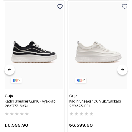
2
2
Guja
Guja
Kadın Sneaker Günlük Ayakkabı
Kadın Sneaker Günlük Ayakkabı
26Y373-SİYAH
26Y373-BEJ
★
★
★
★
★
★
★
★
★
★
₺6.599,90
₺6.599,90