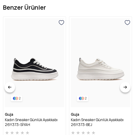
Benzer Ürünler
2
2
Guja
Guja
Kadın Sneaker Günlük Ayakkabı
Kadın Sneaker Günlük Ayakkabı
26Y373-SİYAH
26Y373-BEJ
★
★
★
★
★
★
★
★
★
★