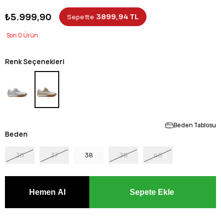
₺5.999,90
3899,94 TL
Sepette
0
Renk Seçenekleri
Beden Tablosu
Beden
36
37
38
39
40