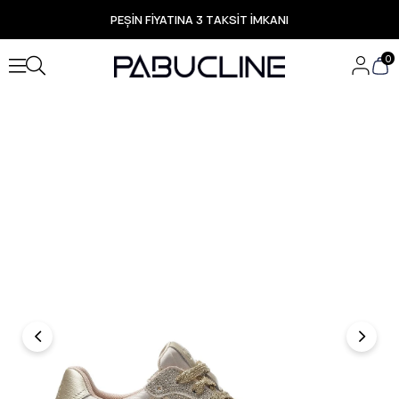
PEŞİN FİYATINA 3 TAKSİT İMKANI
TÜM ÜRÜNLERDE ÜCRETSİZ KARGO
Yeni Sezon Ürünlerde Özel Fırsatlar
0
Seçili Ürünlerde Hızlı Teslimat