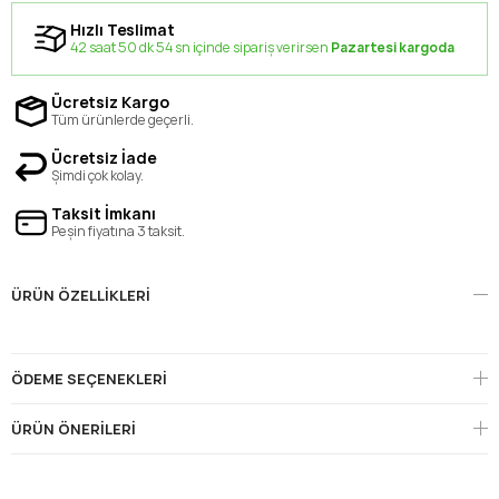
Hızlı Teslimat
42 saat 50 dk 54 sn içinde sipariş verirsen
Pazartesi kargoda
Ücretsiz Kargo
Tüm ürünlerde geçerli.
Ücretsiz İade
Şimdi çok kolay.
Taksit İmkanı
Peşin fiyatına 3 taksit.
ÜRÜN ÖZELLIKLERI
ÖDEME SEÇENEKLERI
ÜRÜN ÖNERILERI