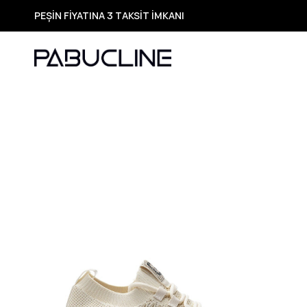
PEŞİN FİYATINA 3 TAKSİT İMKANI
TÜM ÜRÜNLERDE ÜCRETSİZ KARGO
Yeni Sezon Ürünlerde Özel Fırsatlar
Seçili Ürünlerde Hızlı Teslimat