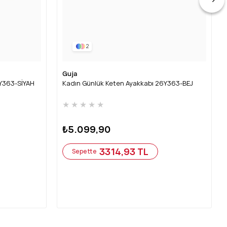
2
Guja
6Y363-SİYAH
Kadın Günlük Keten Ayakkabı 26Y363-BEJ
★
★
★
★
★
₺5.099,90
3314,93 TL
Sepette