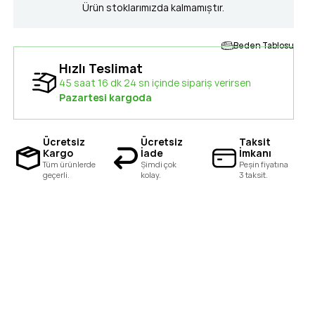
Ürün stoklarımızda kalmamıştır.
Beden Tablosu
Hızlı Teslimat
45 saat 16 dk 23 sn içinde sipariş verirsen
Pazartesi kargoda
Ücretsiz
Ücretsiz
Taksit
Kargo
İade
İmkanı
Tüm ürünlerde
Şimdi çok
Peşin fiyatına
geçerli.
kolay.
3 taksit.