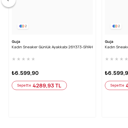
2
2
Guja
Guja
Kadın Sneaker Günlük Ayakkabı 26Y373-SİYAH
Kadın Sneak
★
★
★
★
★
★
★
★
★
₺6.599,90
₺6.599,
4289,93 TL
Sepette
Sepette