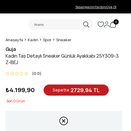
Siparişlerim
Yardım
Üye Ol
0
Anasayfa
Kadın
Spor
Sneaker
Guja
Kadın Taş Detaylı Sneaker Günlük Ayakkabı 25Y309-3
Z-BEJ
0.0
₺4.199,90
2729,94 TL
Sepette
0