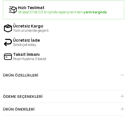
Hızlı Teslimat
18 saat 57 dk 02 sn içinde sipariş verirsen
yarın kargoda
Ücretsiz Kargo
Tüm ürünlerde geçerli.
Ücretsiz İade
Şimdi çok kolay.
Taksit İmkanı
Peşin fiyatına 3 taksit.
ÜRÜN ÖZELLIKLERI
ÖDEME SEÇENEKLERI
ÜRÜN ÖNERILERI