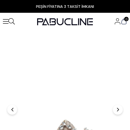
PEŞİN FİYATINA 3 TAKSİT İMKANI
TÜM ÜRÜNLERDE ÜCRETSİZ KARGO
Yeni Sezon Ürünlerde Özel Fırsatlar
0
Seçili Ürünlerde Hızlı Teslimat