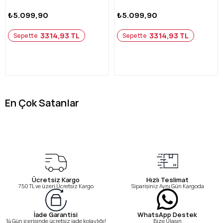
₺5.099,90
₺5.099,90
3314,93 TL
3314,93 TL
Sepette
Sepette
En Çok Satanlar
Ücretsiz Kargo
Hızlı Teslimat
750 TL ve üzeri Ücretsiz Kargo
Siparişiniz Aynı Gün Kargoda
WhatsApp Destek
İade Garantisi
Bize Ulaşın
14 Gün içerisinde ücretsiz iade kolaylığı!