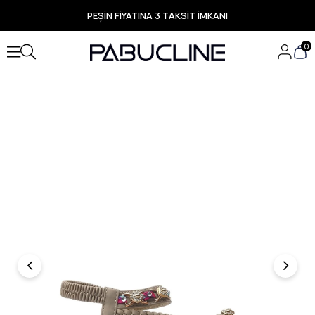
PEŞİN FİYATINA 3 TAKSİT İMKANI
TÜM ÜRÜNLERDE ÜCRETSİZ KARGO
Yeni Sezon Ürünlerde Özel Fırsatlar
0
Seçili Ürünlerde Hızlı Teslimat