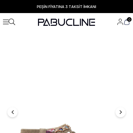
PEŞİN FİYATINA 3 TAKSİT İMKANI
TÜM ÜRÜNLERDE ÜCRETSİZ KARGO
Yeni Sezon Ürünlerde Özel Fırsatlar
0
Seçili Ürünlerde Hızlı Teslimat