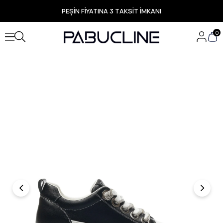
PEŞİN FİYATINA 3 TAKSİT İMKANI
TÜM ÜRÜNLERDE ÜCRETSİZ KARGO
Yeni Sezon Ürünlerde Özel Fırsatlar
0
Seçili Ürünlerde Hızlı Teslimat