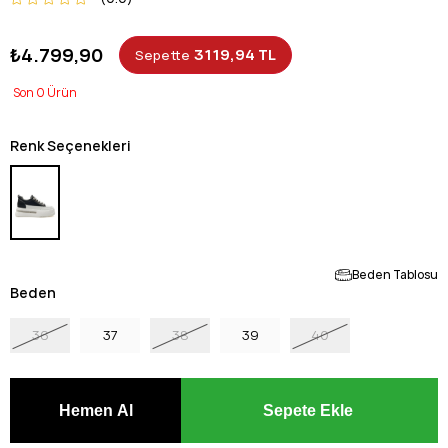
₺4.799,90
3119,94 TL
Sepette
0
Renk Seçenekleri
Beden Tablosu
Beden
36
37
38
39
40