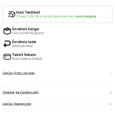
Hızlı Teslimat
21 saat 31 dk 08 sn içinde sipariş verirsen
yarın kargoda
Ücretsiz Kargo
Tüm ürünlerde geçerli.
Ücretsiz İade
Şimdi çok kolay.
Taksit İmkanı
Peşin fiyatına 3 taksit.
ÜRÜN ÖZELLIKLERI
ÖDEME SEÇENEKLERI
ÜRÜN ÖNERILERI