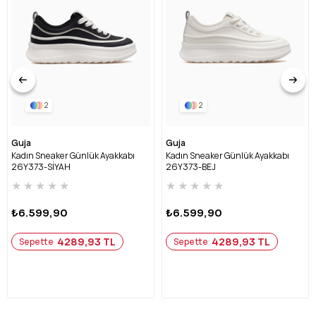
2
2
Guja
Guja
Kadın Sneaker Günlük Ayakkabı
Kadın Sneaker Günlük Ayakkabı
26Y373-SİYAH
26Y373-BEJ
★
★
★
★
★
★
★
★
★
★
₺6.599,90
₺6.599,90
4289,93 TL
4289,93 TL
Sepette
Sepette