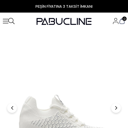
PEŞİN FİYATINA 3 TAKSİT İMKANI
TÜM ÜRÜNLERDE ÜCRETSİZ KARGO
Yeni Sezon Ürünlerde Özel Fırsatlar
0
Seçili Ürünlerde Hızlı Teslimat