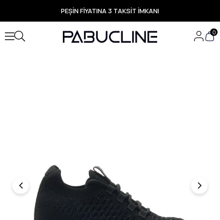
PEŞİN FİYATINA 3 TAKSİT İMKANI
TÜM ÜRÜNLERDE ÜCRETSİZ KARGO
Yeni Sezon Ürünlerde Özel Fırsatlar
0
Seçili Ürünlerde Hızlı Teslimat