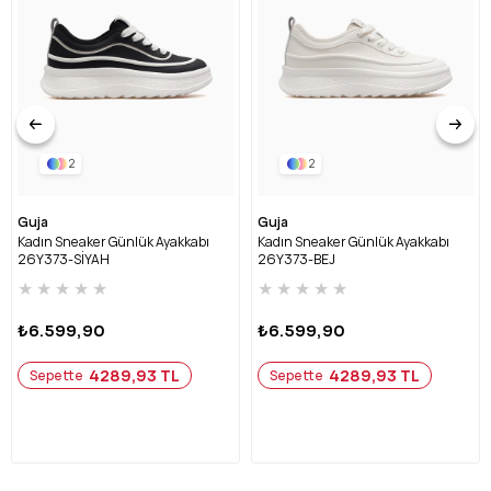
2
2
Guja
Guja
Kadın Sneaker Günlük Ayakkabı
Kadın Sneaker Günlük Ayakkabı
26Y373-SİYAH
26Y373-BEJ
★
★
★
★
★
★
★
★
★
★
₺6.599,90
₺6.599,90
4289,93 TL
4289,93 TL
Sepette
Sepette