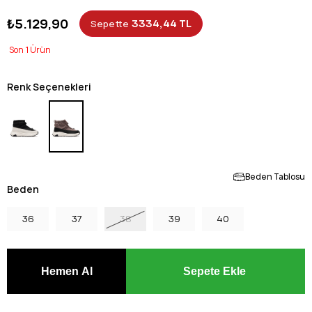
₺5.129,90
3334,44 TL
Sepette
1
Renk Seçenekleri
Beden Tablosu
Beden
36
37
38
39
40