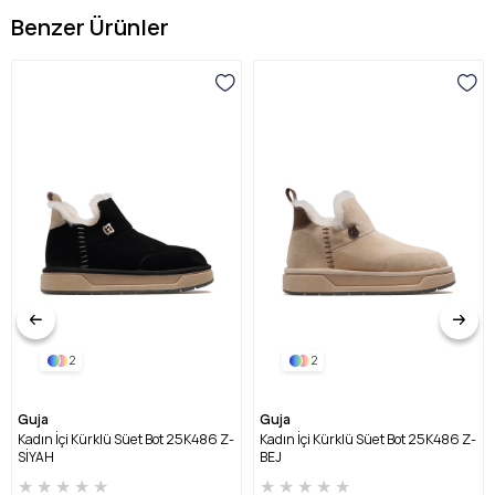
Benzer Ürünler
2
2
Guja
Guja
Kadın İçi Kürklü Süet Bot 25K486 Z-
Kadın İçi Kürklü Süet Bot 25K486 Z-
SİYAH
BEJ
★
★
★
★
★
★
★
★
★
★