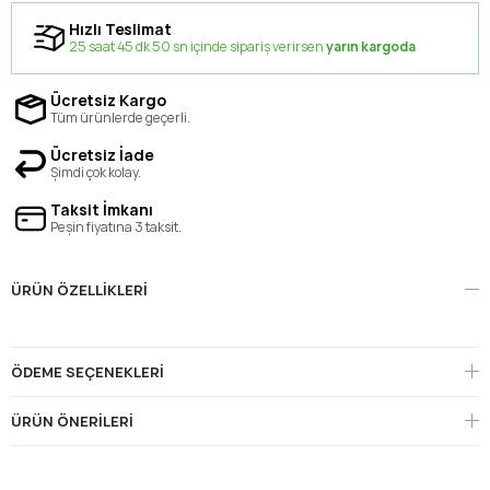
Hızlı Teslimat
25 saat 45 dk 50 sn içinde sipariş verirsen
yarın kargoda
Ücretsiz Kargo
Tüm ürünlerde geçerli.
Ücretsiz İade
Şimdi çok kolay.
Taksit İmkanı
Peşin fiyatına 3 taksit.
ÜRÜN ÖZELLIKLERI
ÖDEME SEÇENEKLERI
ÜRÜN ÖNERILERI