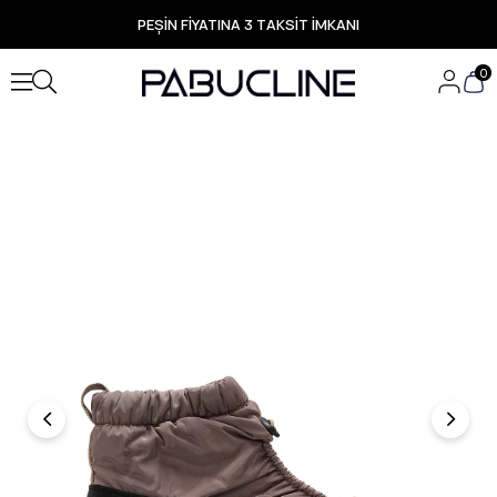
PEŞİN FİYATINA 3 TAKSİT İMKANI
TÜM ÜRÜNLERDE ÜCRETSİZ KARGO
Yeni Sezon Ürünlerde Özel Fırsatlar
0
Seçili Ürünlerde Hızlı Teslimat