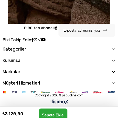
E-Bülten Aboneliği
Bizi Takip Edin
Kategoriler
Kurumsal
Markalar
Müşteri Hizmetleri
Copyright 2026 © pabucline.com
₺3.129,90
Kadın Postacı Çantası US25670-SİYAH
Anasayfa
Favorilerim
Sepetim
Üye Girişi