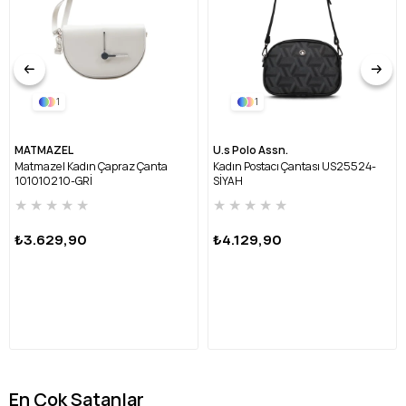
1
1
MATMAZEL
U.s Polo Assn.
Matmazel Kadın Çapraz Çanta
Kadın Postacı Çantası US25524-
101010210-GRİ
SİYAH
★
★
★
★
★
★
★
★
★
★
₺3.629,90
₺4.129,90
En Çok Satanlar