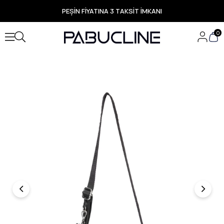
PEŞİN FİYATINA 3 TAKSİT İMKANI
TÜM ÜRÜNLERDE ÜCRETSİZ KARGO
Yeni Sezon Ürünlerde Özel Fırsatlar
0
Seçili Ürünlerde Hızlı Teslimat