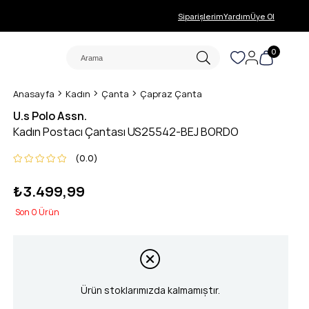
Siparişlerim
Yardım
Üye Ol
0
Anasayfa
Kadın
Çanta
Çapraz Çanta
U.s Polo Assn.
Kadın Postacı Çantası US25542-BEJ BORDO
0.0
₺3.499,99
0
Ürün stoklarımızda kalmamıştır.