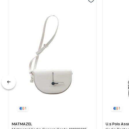
1
1
MATMAZEL
U.s Polo Ass