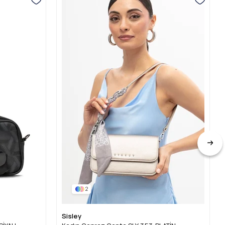
2
Sisley