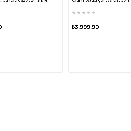
cı Çantası US25524-SİYAH
Kadın Postacı Çantası US25511-
★
★
★
★
★
★
0
₺3.999,90