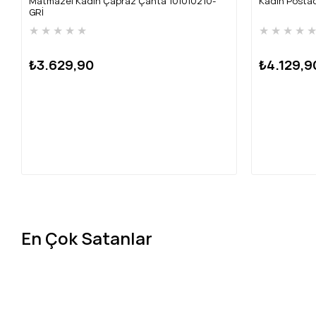
Matmazel Kadın Çapraz Çanta 101010210-
Kadın Posta
GRİ
★
★
★
★
★
★
★
★
★
₺3.629,90
₺4.129,9
En Çok Satanlar