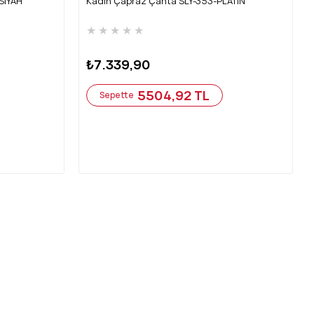
SİYAH
Kadın Çapraz Çanta SLY-353-PLATİN
★
★
★
★
★
₺7.339,90
5504,92 TL
Sepette