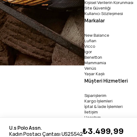
Kişisel Verilerin Korunması
Site Güvenliği
Kullanıcı Sözleşmesi
Markalar
New Balance
Lufian
Vicco
İgor
Benetton
Mammamia
Venüs
Yaşar Kaşlı
Müşteri Hizmetleri
Siparişlerim
Kargo İşlemleri
İptal & İade İşlemleri
İletişim
Hesabım
U.s Polo Assn.
₺3.499,99
Copyright 2026 © pabucli
Kadın Postacı Çantası US25542-BEJ BORDO