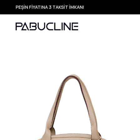
PEŞİN FİYATINA 3 TAKSİT İMKANI
TÜM ÜRÜNLERDE ÜCRETSİZ KARGO
Yeni Sezon Ürünlerde Özel Fırsatlar
Seçili Ürünlerde Hızlı Teslimat