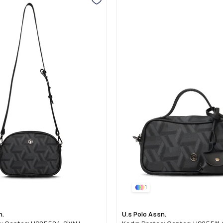
1
n.
U.s Polo Assn.