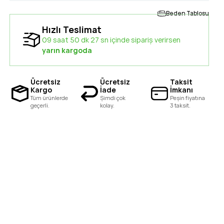
Beden Tablosu
Hızlı Teslimat
09 saat 50 dk 26 sn içinde sipariş verirsen
yarın kargoda
Ücretsiz
Ücretsiz
Taksit
Kargo
İade
İmkanı
Tüm ürünlerde
Şimdi çok
Peşin fiyatına
geçerli.
kolay.
3 taksit.