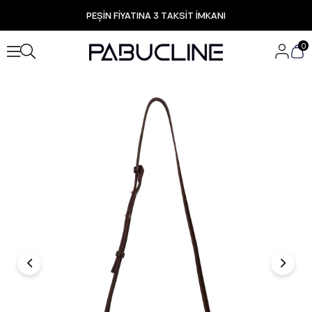
PEŞİN FİYATINA 3 TAKSİT İMKANI
TÜM ÜRÜNLERDE ÜCRETSİZ KARGO
Yeni Sezon Ürünlerde Özel Fırsatlar
0
Seçili Ürünlerde Hızlı Teslimat