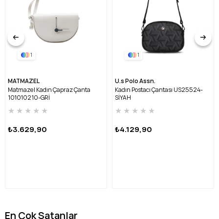
1
1
MATMAZEL
U.s Polo Assn.
Matmazel Kadın Çapraz Çanta
Kadın Postacı Çantası US25524-
101010210-GRİ
SİYAH
★
★
★
★
★
★
★
★
★
★
₺3.629,90
₺4.129,90
En Çok Satanlar