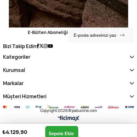
E-Bülten Aboneliği
Bizi Takip Edin
Kategoriler
Kurumsal
Markalar
Müşteri Hizmetleri
Copyright 2026 © pabucline.com
₺4.129,90
Kadın Postacı Çantası US25514-KAHVE
Anasayfa
Favorilerim
Sepetim
Üye Girişi