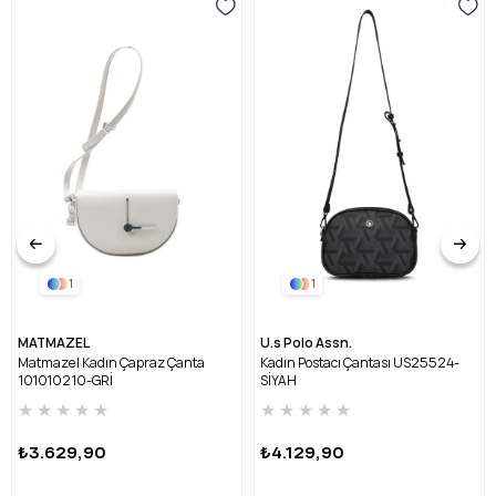
1
1
MATMAZEL
U.s Polo Assn.
Matmazel Kadın Çapraz Çanta
Kadın Postacı Çantası US25524-
101010210-GRİ
SİYAH
★
★
★
★
★
★
★
★
★
★
₺3.629,90
₺4.129,90