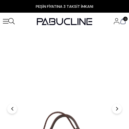
PEŞİN FİYATINA 3 TAKSİT İMKANI
TÜM ÜRÜNLERDE ÜCRETSİZ KARGO
Yeni Sezon Ürünlerde Özel Fırsatlar
0
Seçili Ürünlerde Hızlı Teslimat