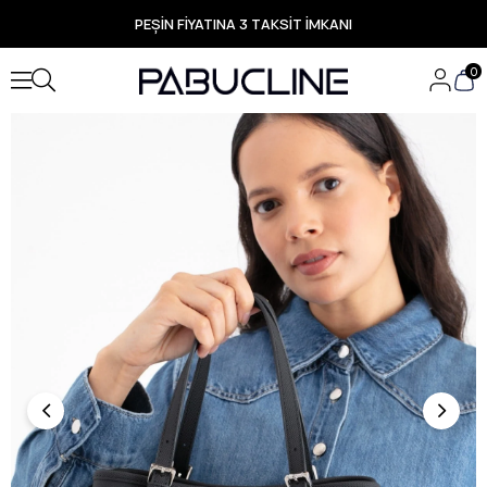
PEŞİN FİYATINA 3 TAKSİT İMKANI
TÜM ÜRÜNLERDE ÜCRETSİZ KARGO
Yeni Sezon Ürünlerde Özel Fırsatlar
0
Seçili Ürünlerde Hızlı Teslimat