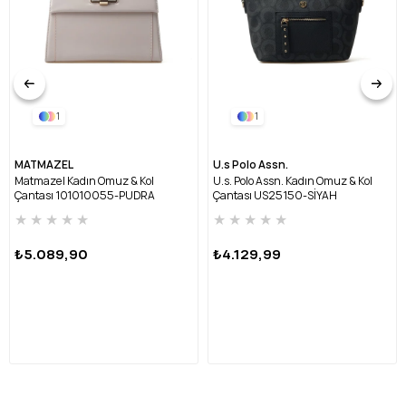
1
1
MATMAZEL
U.s Polo Assn.
Matmazel Kadın Omuz & Kol
U.s. Polo Assn. Kadın Omuz & Kol
Çantası 101010055-PUDRA
Çantası US25150-SİYAH
★
★
★
★
★
★
★
★
★
★
₺5.089,90
₺4.129,99