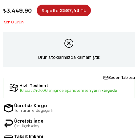
₺3.449,90
2587,43 TL
Sepette
0
Ürün stoklarımızda kalmamıştır.
Beden Tablosu
Hızlı Teslimat
16 saat 24 dk 05 sn içinde sipariş verirsen
yarın kargoda
Ücretsiz Kargo
Tüm ürünlerde geçerli.
Ücretsiz İade
Şimdi çok kolay.
Taksit İmkanı